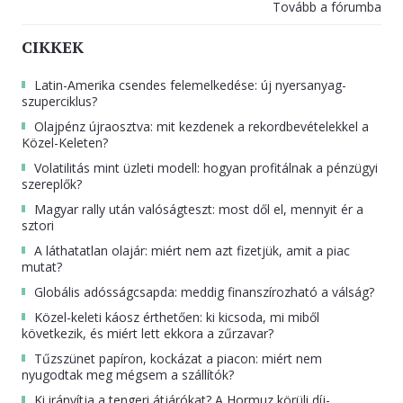
Tovább a fórumba
CIKKEK
Latin-Amerika csendes felemelkedése: új nyersanyag-
szuperciklus?
Olajpénz újraosztva: mit kezdenek a rekordbevételekkel a
Közel-Keleten?
Volatilitás mint üzleti modell: hogyan profitálnak a pénzügyi
szereplők?
Magyar rally után valóságteszt: most dől el, mennyit ér a
sztori
A láthatatlan olajár: miért nem azt fizetjük, amit a piac
mutat?
Globális adósságcsapda: meddig finanszírozható a válság?
Közel-keleti káosz érthetően: ki kicsoda, mi miből
következik, és miért lett ekkora a zűrzavar?
Tűzszünet papíron, kockázat a piacon: miért nem
nyugodtak meg mégsem a szállítók?
Ki irányítja a tengeri átjárókat? A Hormuz körüli díj-,