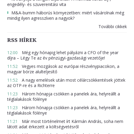
engedély- és szuverenitási vita
M&A-bumm háborús környezetben: miért vásárolnak még
mindig ilyen agresszíven a nagyok?
További cikkek
RSS HÍREK
12:00
Még egy hónapig lehet pályázni a CFO of the year
díjra – Légy Te az év pénzügyi-gazdasági vezetője!
11:52
Vegyes mozgások az európai részvénypiacokon, a
magyar börze alulteljesítő
11:52
A nagy emelések után most célárcsökkentések jöttek
az OTP-re és a Richterre
11:23
Három hónapja csökken a panelek ára, helyreállt a
téglalakások fölénye
11:23
Három hónapja csökken a panelek ára, helyreállt a
téglalakások fölénye
11:21
Már most történelmet írt Kármán András, soha nem
látott adat érkezett a költségvetésről