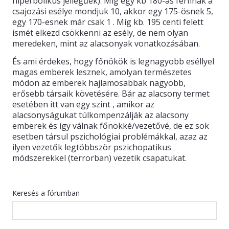
hiperbolikus jellegűek). Míg egy kb 180-as férfinak a
csajozási esélye mondjuk 10, akkor egy 175-ösnek 5,
egy 170-esnek már csak 1 . Míg kb. 195 centi felett
ismét elkezd csökkenni az esély, de nem olyan
meredeken, mint az alacsonyak vonatkozásában.
És ami érdekes, hogy főnökök is legnagyobb eséllyel
magas emberek lesznek, amolyan természetes
módon az emberek hajlamosabbak nagyobb,
erősebb társaik követésére. Bár az alacsony termet
esetében itt van egy szint , amikor az
alacsonyságukat túlkompenzálják az alacsony
emberek és így válnak főnökké/vezetővé, de ez sok
esetben társul pszichológiai problémákkal, azaz az
ilyen vezetők legtöbbször pszichopatikus
módszerekkel (terrorban) vezetik csapatukat.
Keresés a fórumban