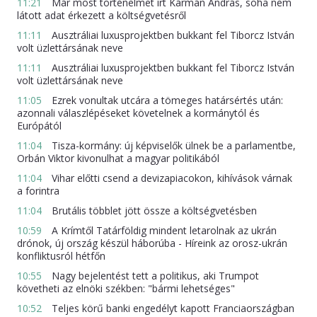
11:21
Már most történelmet írt Kármán András, soha nem
látott adat érkezett a költségvetésről
11:11
Ausztráliai luxusprojektben bukkant fel Tiborcz István
volt üzlettársának neve
11:11
Ausztráliai luxusprojektben bukkant fel Tiborcz István
volt üzlettársának neve
11:05
Ezrek vonultak utcára a tömeges határsértés után:
azonnali válaszlépéseket követelnek a kormánytól és
Európától
11:04
Tisza-kormány: új képviselők ülnek be a parlamentbe,
Orbán Viktor kivonulhat a magyar politikából
11:04
Vihar előtti csend a devizapiacokon, kihívások várnak
a forintra
11:04
Brutális többlet jött össze a költségvetésben
10:59
A Krímtől Tatárföldig mindent letarolnak az ukrán
drónok, új ország készül háborúba - Híreink az orosz-ukrán
konfliktusról hétfőn
10:55
Nagy bejelentést tett a politikus, aki Trumpot
követheti az elnöki székben: "bármi lehetséges"
10:52
Teljes körű banki engedélyt kapott Franciaországban