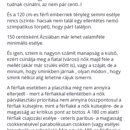
tudnak csinálni, az nem pár centi...!
KAPCSOLAT
És a 120 cm-es férfi embernek tényleg semmi esélye
nincs (szinte- hacsak nem talál egy ellentétes nemű
szimpatikus törpét), hogy párt találjon.
150 centisként Ázsiában már lehet valamiféle
minimális esélye.
És igen, sztem is nagyon számít manapság a külső,
ezért csinálja meg a fiatal (városi) nők majd fele a
mellét (akár már szülés előtt is), vagy a száját, de a
minium, hogy sminkben járnak , olyan módon , hogy
smink nélkül alig lehetne rájuk ismerni.
A férfiak esetében a plasztika még nem annyira
elterjedt - mert a férfiakkal ellentétben a nők
párválasztási prioritása nem annyira összpontosul a
férfiak külsejére, mint a férfiaké a nők külsejére- de a
magasság az kritikus pont az biztos. A 180 cm alatti
férfiak csajozási esélye - ceteris paribus- a magasság
csökkenésével parabolikusan csökken (vagy esélyei