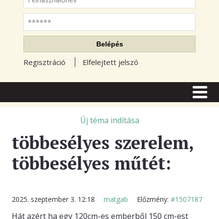
Jelszó
Belépés
Regisztráció
Elfelejtett jelszó
CÍMLAP
CIKKEK
Új téma indítása
többesélyes szerelem,
TŐZSDE FÓRUM
többesélyes műtét:
TUDÁSTÁR
RSS OLVASÓ
BLOGOK
2025. szeptember 3. 12:18
matgab
Előzmény:
#1507187
Hát azért ha egy 120cm-es emberből 150 cm-est
ELŐFIZETÉS