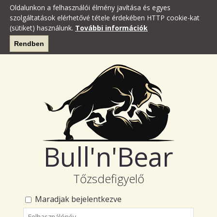
Oldalunkon a felhasználói élmény javítása és egyes
szolgáltatások elérhetővé tétele érdekében HTTP cookie-kat
(sütiket) használunk.
További információk
Rendben
Bull'n'Bear
Tőzsdefigyelő
Maradjak bejelentkezve
Felhasználónév