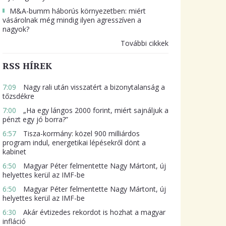
M&A-bumm háborús környezetben: miért
vásárolnak még mindig ilyen agresszíven a
nagyok?
További cikkek
RSS HÍREK
7:09
Nagy rali után visszatért a bizonytalanság a
tőzsdékre
7:00
„Ha egy lángos 2000 forint, miért sajnáljuk a
pénzt egy jó borra?”
6:57
Tisza-kormány: közel 900 milliárdos
program indul, energetikai lépésekről dönt a
kabinet
6:50
Magyar Péter felmentette Nagy Mártont, új
helyettes kerül az IMF-be
6:50
Magyar Péter felmentette Nagy Mártont, új
helyettes kerül az IMF-be
6:30
Akár évtizedes rekordot is hozhat a magyar
infláció