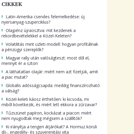
CIKKEK
Latin-Amerika csendes felemelkedése: új
nyersanyag-szuperciklus?
Olajpénz újraosztva: mit kezdenek a
rekordbevételekkel a Közel-Keleten?
Volatilitás mint üzleti modell: hogyan profitálnak
a pénzügyi szereplők?
Magyar rally után valóságteszt: most dől el,
mennyit ér a sztori
A láthatatlan olajár: miért nem azt fizetjük, amit
a piac mutat?
Globális adósságcsapda: meddig finanszírozható
a válság?
Közel-keleti káosz érthetően: ki kicsoda, mi
miből következik, és miért lett ekkora a zűrzavar?
Tűzszünet papíron, kockázat a piacon: miért
nem nyugodtak meg mégsem a szállítók?
Ki irányítja a tengeri átjárókat? A Hormuz körüli
díj-, engedély- és szuverenitási vita