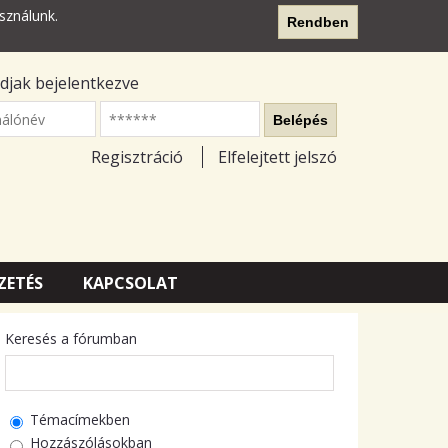
sználunk.
Rendben
djak bejelentkezve
nálónév
Belépés
Regisztráció
Elfelejtett jelszó
ZETÉS
KAPCSOLAT
Keresés a fórumban
Témacímekben
Hozzászólásokban