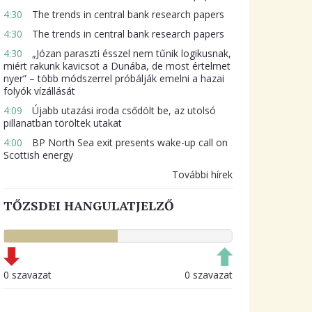
4:30
The trends in central bank research papers
4:30
The trends in central bank research papers
4:30
„Józan paraszti ésszel nem tűnik logikusnak,
miért rakunk kavicsot a Dunába, de most értelmet
nyer” – több módszerrel próbálják emelni a hazai
folyók vízállását
4:09
Újabb utazási iroda csődölt be, az utolsó
pillanatban töröltek utakat
4:00
BP North Sea exit presents wake-up call on
Scottish energy
További hírek
TŐZSDEI HANGULATJELZŐ
0 szavazat
0 szavazat