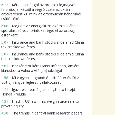
6:27
Két napja lángol az oroszok legnagyobb
finomítója, készül a végső csata az ukrán
erődvárosért - Híreink az orosz-ukrán háborúból
csütörtökön
6:00
Megjött az energiakrízis-számla: hiába a
spórolás, súlyos forintokat éget el az ország
esténként
5:07
Insurance and bank stocks slide amid China
tax crackdown fears
5:07
Insurance and bank stocks slide amid China
tax crackdown fears
5:01
Bocsánatot kért Gianni Infantino, amiért
kiárusította volna a világbajnokságot
4:58
Mi vagyunk a grund: Geszti Péter és Ditz
Edit új irányba fejleszti vállalkozását
4:41
Igazi tekintetmágnes a nyitható tetejű
Honda Prelude
4:31
FirstFT: US law firms weigh stake sale to
private equity
4:30
The trends in central bank research papers