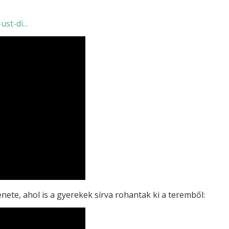
st-di...
enete, ahol is a gyerekek sírva rohantak ki a teremből: