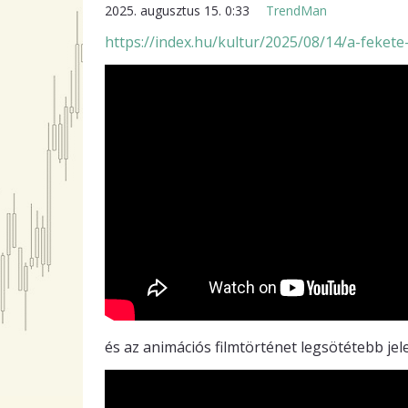
2025. augusztus 15. 0:33
TrendMan
https://index.hu/kultur/2025/08/14/a-fekete-u
és az animációs filmtörténet legsötétebb jel