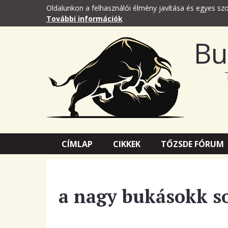
Oldalunkon a felhasználói élmény javítása és egyes szo
További információk
Bu
CÍMLAP
CIKKEK
TŐZSDE FÓRUM
a nagy bukásokk s