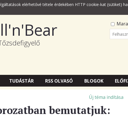
lgáltatások elérhetővé tétele érdekében HTTP cookie-kat (sütiket) ha
ll'n'Bear
Mara
Felhasz
Tőzsdefigyelő
Jelszó
TUDÁSTÁR
RSS OLVASÓ
BLOGOK
ELŐFI
Új téma indítása
orozatban bemutatjuk: