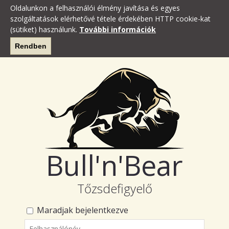
Oldalunkon a felhasználói élmény javítása és egyes
szolgáltatások elérhetővé tétele érdekében HTTP cookie-kat
(sütiket) használunk.
További információk
Rendben
Bull'n'Bear
Tőzsdefigyelő
Maradjak bejelentkezve
Felhasználónév