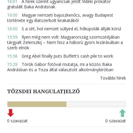
16:01
A hírek szerint ugyancsak jelölt Vidéki prókátor
gratulált Baka Andrásnak
16:00
Magyar nemzeti bajuszkenőcs, avagy Budapest
története egy illatszerbolt kirakatából
16:00
S a sírt, hol nemzet süllyed el, hőkupolák állják körül
15:59
Ilyen még nem volt: Magyarország szomszédjában
tárgyalt Zelenszkij – Nem hisz a háború gyors lezárásában a
szerb elnök
15:36
Greg Abel finally puts Buffett’s cash pile to work
15:29
Török Gábor fotóval mutatja, mi a közös Baka
Andrásban és a Tisza által választott alkotmánybíróban
További hírek
TŐZSDEI HANGULATJELZŐ
0 szavazat
0 szavazat