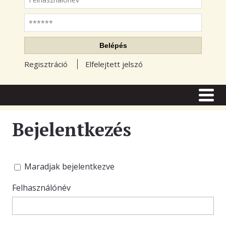
Jelszó
Belépés
Regisztráció
Elfelejtett jelszó
CÍMLAP
CIKKEK
Bejelentkezés
TŐZSDE FÓRUM
TUDÁSTÁR
Maradjak bejelentkezve
RSS OLVASÓ
Felhasználónév
BLOGOK
ELŐFIZETÉS