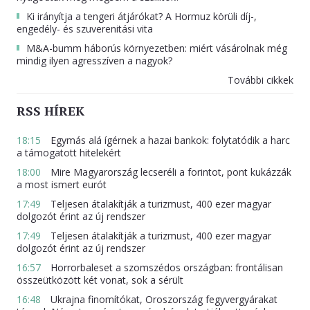
Ki irányítja a tengeri átjárókat? A Hormuz körüli díj-,
engedély- és szuverenitási vita
M&A-bumm háborús környezetben: miért vásárolnak még
mindig ilyen agresszíven a nagyok?
További cikkek
RSS HÍREK
18:15
Egymás alá ígérnek a hazai bankok: folytatódik a harc
a támogatott hitelekért
18:00
Mire Magyarország lecseréli a forintot, pont kukázzák
a most ismert eurót
17:49
Teljesen átalakítják a turizmust, 400 ezer magyar
dolgozót érint az új rendszer
17:49
Teljesen átalakítják a turizmust, 400 ezer magyar
dolgozót érint az új rendszer
16:57
Horrorbaleset a szomszédos országban: frontálisan
összeütközött két vonat, sok a sérült
16:48
Ukrajna finomítókat, Oroszország fegyvergyárakat