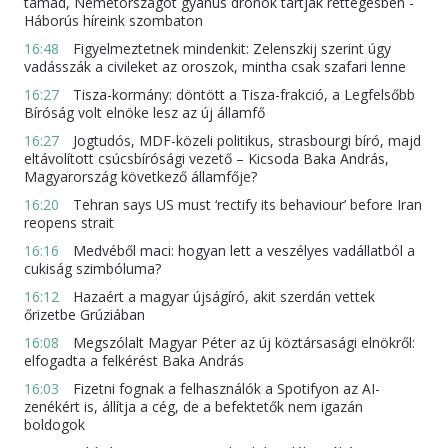
támad, Németországot gyanús drónok tartják rettegésben -
Háborús híreink szombaton
16:48
Figyelmeztetnek mindenkit: Zelenszkij szerint úgy
vadásszák a civileket az oroszok, mintha csak szafari lenne
16:27
Tisza-kormány: döntött a Tisza-frakció, a Legfelsőbb
Bíróság volt elnöke lesz az új államfő
16:27
Jogtudós, MDF-közeli politikus, strasbourgi bíró, majd
eltávolított csúcsbírósági vezető – Kicsoda Baka András,
Magyarország következő államfője?
16:20
Tehran says US must ‘rectify its behaviour’ before Iran
reopens strait
16:16
Medvéből maci: hogyan lett a veszélyes vadállatból a
cukiság szimbóluma?
16:12
Hazaért a magyar újságíró, akit szerdán vettek
őrizetbe Grúziában
16:08
Megszólalt Magyar Péter az új köztársasági elnökről:
elfogadta a felkérést Baka András
16:03
Fizetni fognak a felhasználók a Spotifyon az AI-
zenékért is, állítja a cég, de a befektetők nem igazán
boldogok