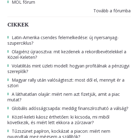
MOL fórum
Tovább a fórumba
CIKKEK
Latin-Amerika csendes felemelkedése: új nyersanyag-
szuperciklus?
Olajpénz újraosztva: mit kezdenek a rekordbevételekkel a
Közel-Keleten?
Volatilitás mint üzleti modell: hogyan profitálnak a pénzügyi
szereplők?
Magyar rally után valóságteszt: most dől el, mennyit ér a
sztori
A láthatatlan olajár: miért nem azt fizetjük, amit a piac
mutat?
Globális adósságcsapda: meddig finanszírozható a válság?
Közel-keleti káosz érthetően: ki kicsoda, mi miből
következik, és miért lett ekkora a zűrzavar?
Tűzszünet papíron, kockázat a piacon: miért nem
nyugodtak meg mégsem a szállítók?