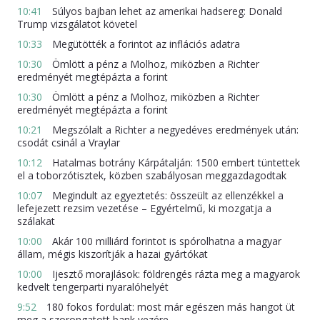
10:41
Súlyos bajban lehet az amerikai hadsereg: Donald
Trump vizsgálatot követel
10:33
Megütötték a forintot az inflációs adatra
10:30
Ömlött a pénz a Molhoz, miközben a Richter
eredményét megtépázta a forint
10:30
Ömlött a pénz a Molhoz, miközben a Richter
eredményét megtépázta a forint
10:21
Megszólalt a Richter a negyedéves eredmények után:
csodát csinál a Vraylar
10:12
Hatalmas botrány Kárpátalján: 1500 embert tüntettek
el a toborzótisztek, közben szabályosan meggazdagodtak
10:07
Megindult az egyeztetés: összeült az ellenzékkel a
lefejezett rezsim vezetése – Egyértelmű, ki mozgatja a
szálakat
10:00
Akár 100 milliárd forintot is spórolhatna a magyar
állam, mégis kiszorítják a hazai gyártókat
10:00
Ijesztő morajlások: földrengés rázta meg a magyarok
kedvelt tengerparti nyaralóhelyét
9:52
180 fokos fordulat: most már egészen más hangot üt
meg a szorongatott bank vezére