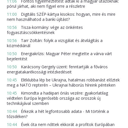
11:06
Fontos figyelmeztetést adtak ki a magyar utazóknak:
pórul járhat, aki nem figyel erre a részletre
11:00
Digitális SZÉP-kártya kisokos: hogyan, mire és mire
nem használhatod a banki újítást?
10:56
Tisza-kormány: vége az önkéntes
fogyasztáscsökkentésnek
10:56
Tarr Zoltán: folyik a vizsgálat és átvilágítás a
közmédiánál
10:50
Energiakrízis: Magyar Péter megtette a várva várt
bejelentést
10:50
Karácsony Gergely üzent: fenntartják a főváros
energiatakarékossági intézkedéseit
10:45
Elitklubba lép be Ukrajna, hatalmas robbanást előztek
meg a NATO repterén – Ukrajnai háborús híreink pénteken
10:45
Kimondta a hadiipari óriás vezére: gyakorlatilag
védtelen Európa legerősebb országa az oroszok új
technikájával szemben
10:44
Érkezik a hét legfontosabb adata - Mi történik a
tőzsdéken?
10:44
Évek óta nem nőttek ekkorát a profitok Európában