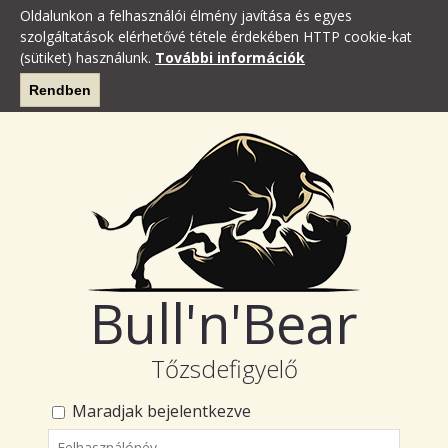
Oldalunkon a felhasználói élmény javítása és egyes
szolgáltatások elérhetővé tétele érdekében HTTP cookie-kat
(sütiket) használunk.
További információk
Rendben
Bull'n'Bear
Tőzsdefigyelő
Maradjak bejelentkezve
Felhasználónév