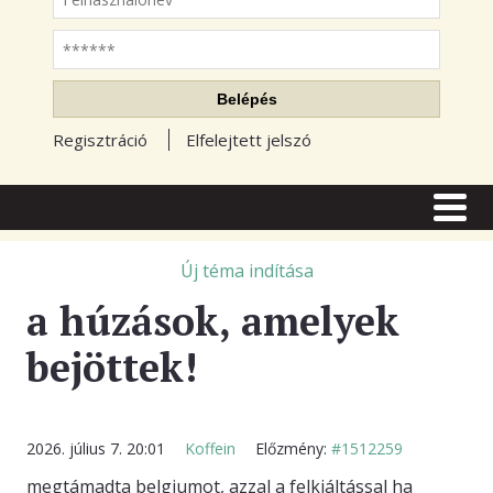
Jelszó
Belépés
Regisztráció
Elfelejtett jelszó
CÍMLAP
CIKKEK
Új téma indítása
a húzások, amelyek
TŐZSDE FÓRUM
bejöttek!
TUDÁSTÁR
RSS OLVASÓ
BLOGOK
2026. július 7. 20:01
Koffein
Előzmény:
#1512259
megtámadta belgiumot, azzal a felkiáltással ha
ELŐFIZETÉS