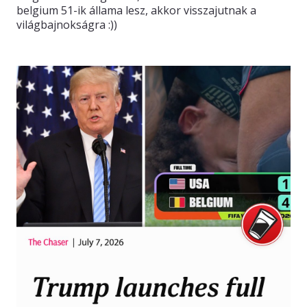
belgium 51-ik állama lesz, akkor visszajutnak a
világbajnokságra :))
KAPCSOLAT