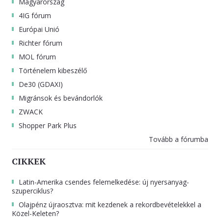
Magyarország
4IG fórum
Európai Unió
Richter fórum
MOL fórum
Történelem kibeszélő
De30 (GDAXI)
Migránsok és bevándorlók
ZWACK
Shopper Park Plus
Tovább a fórumba
CIKKEK
Latin-Amerika csendes felemelkedése: új nyersanyag-
szuperciklus?
Olajpénz újraosztva: mit kezdenek a rekordbevételekkel a
Közel-Keleten?