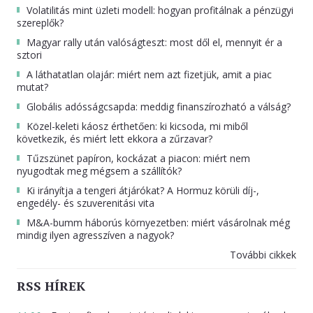
Volatilitás mint üzleti modell: hogyan profitálnak a pénzügyi
szereplők?
Magyar rally után valóságteszt: most dől el, mennyit ér a
sztori
A láthatatlan olajár: miért nem azt fizetjük, amit a piac
mutat?
Globális adósságcsapda: meddig finanszírozható a válság?
Közel-keleti káosz érthetően: ki kicsoda, mi miből
következik, és miért lett ekkora a zűrzavar?
Tűzszünet papíron, kockázat a piacon: miért nem
nyugodtak meg mégsem a szállítók?
Ki irányítja a tengeri átjárókat? A Hormuz körüli díj-,
engedély- és szuverenitási vita
M&A-bumm háborús környezetben: miért vásárolnak még
mindig ilyen agresszíven a nagyok?
További cikkek
RSS HÍREK