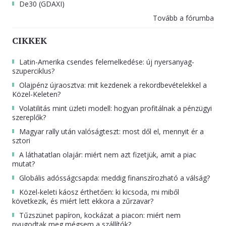
De30 (GDAXI)
Tovább a fórumba
CIKKEK
Latin-Amerika csendes felemelkedése: új nyersanyag-
szuperciklus?
Olajpénz újraosztva: mit kezdenek a rekordbevételekkel a
Közel-Keleten?
Volatilitás mint üzleti modell: hogyan profitálnak a pénzügyi
szereplők?
Magyar rally után valóságteszt: most dől el, mennyit ér a
sztori
A láthatatlan olajár: miért nem azt fizetjük, amit a piac
mutat?
Globális adósságcsapda: meddig finanszírozható a válság?
Közel-keleti káosz érthetően: ki kicsoda, mi miből
következik, és miért lett ekkora a zűrzavar?
Tűzszünet papíron, kockázat a piacon: miért nem
nyugodtak meg mégsem a szállítók?