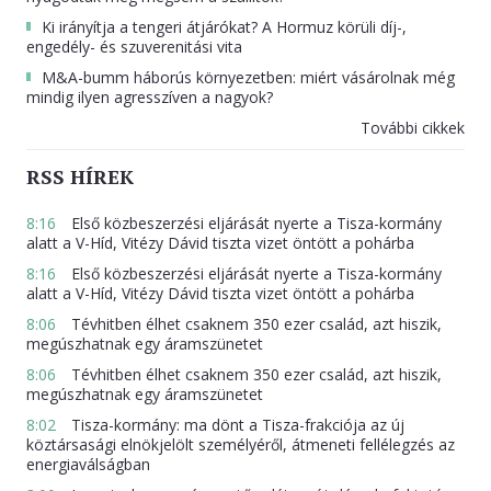
Ki irányítja a tengeri átjárókat? A Hormuz körüli díj-,
engedély- és szuverenitási vita
M&A-bumm háborús környezetben: miért vásárolnak még
mindig ilyen agresszíven a nagyok?
További cikkek
RSS HÍREK
8:16
Első közbeszerzési eljárását nyerte a Tisza-kormány
alatt a V-Híd, Vitézy Dávid tiszta vizet öntött a pohárba
8:16
Első közbeszerzési eljárását nyerte a Tisza-kormány
alatt a V-Híd, Vitézy Dávid tiszta vizet öntött a pohárba
8:06
Tévhitben élhet csaknem 350 ezer család, azt hiszik,
megúszhatnak egy áramszünetet
8:06
Tévhitben élhet csaknem 350 ezer család, azt hiszik,
megúszhatnak egy áramszünetet
8:02
Tisza-kormány: ma dönt a Tisza-frakciója az új
köztársasági elnökjelölt személyéről, átmeneti fellélegzés az
energiaválságban