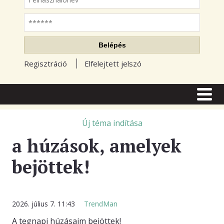
Jelszó
Belépés
Regisztráció
Elfelejtett jelszó
CÍMLAP
CIKKEK
Új téma indítása
a húzások, amelyek
TŐZSDE FÓRUM
bejöttek!
TUDÁSTÁR
RSS OLVASÓ
BLOGOK
2026. július 7. 11:43
TrendMan
A tegnapi húzásaim bejöttek!
ELŐFIZETÉS