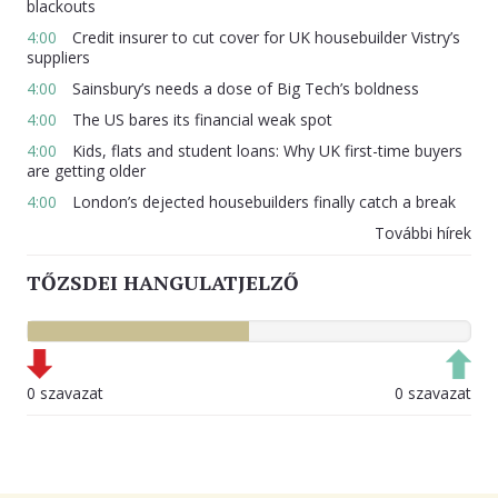
blackouts
4:00
Credit insurer to cut cover for UK housebuilder Vistry’s
suppliers
4:00
Sainsbury’s needs a dose of Big Tech’s boldness
4:00
The US bares its financial weak spot
4:00
Kids, flats and student loans: Why UK first-time buyers
are getting older
4:00
London’s dejected housebuilders finally catch a break
További hírek
TŐZSDEI HANGULATJELZŐ
0 szavazat
0 szavazat