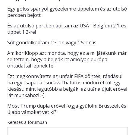
Egy gólos spanyol győzelemre tippeltem és az utolsó
KAPCSOLAT
percben bejött.
És az utolsó percben átírtam az USA - Belgium 2:1-es
tippet 1:2-re!
Sőt gondolkodtam 1:3-on vagy 1:5-ön is.
Amikor Klopp azt mondta, hogy ez a mi játékunk már
sejtettem, hogy a belgák itt amolyan európai
öntudattal lépnek fel.
Ezt megkönnyítette az unfair FIFA döntés, ráadásul
ha egy csapat a csodával határos módon él túl egy
kiesést, mint legutóbb a belgák, az utána újult erővel
lát munkához! :-)
Most Trump dupla erővel fogja gyűlölni Brüsszelt és
újabb vámokat vet ki?
Keresés a fórumban