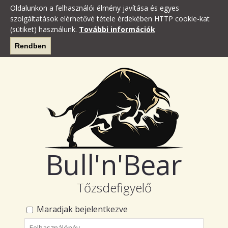
Oldalunkon a felhasználói élmény javítása és egyes
szolgáltatások elérhetővé tétele érdekében HTTP cookie-kat
(sütiket) használunk.
További információk
Rendben
Bull'n'Bear
Tőzsdefigyelő
Maradjak bejelentkezve
Felhasználónév