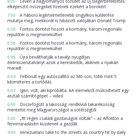
8:00
Leveri a hagyományos tőzsdét az új slágerbefektetés:
elképesztő összegeket fizetnek ezekért a borokért
7:00
A háború legértelmetlenebb öngyilkos küldetése
mutatja meg, mekkorát is hibázott valójában Donald Trump
6:58
Fontos döntést hozott a kormány, három regionális
repülőtér is megmenekülhet
6:58
Fontos döntést hozott a kormány, három regionális
repülőtér is megmenekülhet
6:05
Újra beválthatják a tavalyi nyugdíjas
élelmiszerutalványt azok a kereskedők, akiknek a nyakán
maradt
6:04
Felborult egy autószállító az M0-son, több mint 5
kilométeres a torlódás
6:03
Igen, volt, aki kipróbálta: AA elemekről működtetett egy
asztali számítógépet – videó
6:00
Összefogott a lakosság: rendkívüli takarékosság
mentette meg Magyarországot a sötétségtől
5:00
„Itt régen családi gazdaságok voltak” – az Alföldön a
fennmaradásért küzdenek a gazdák
4:00
Venezuelans take to the streets as country hit by daily