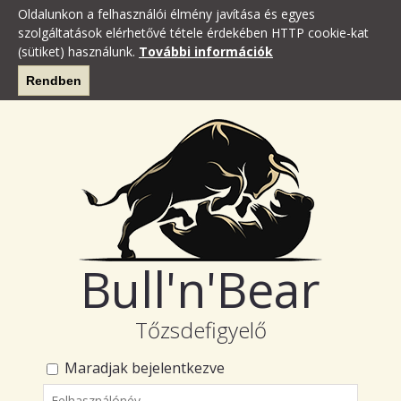
Oldalunkon a felhasználói élmény javítása és egyes
szolgáltatások elérhetővé tétele érdekében HTTP cookie-kat
(sütiket) használunk.
További információk
Rendben
Bull'n'Bear
Tőzsdefigyelő
Maradjak bejelentkezve
Felhasználónév