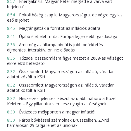
8:57
Energiakrízis: Magyar Péter megtette a várva várt
bejelentést
8:54
Pokoli hőség csap le Magyarországra, de végre egy kis
eső is jöhet
8:45
Megrángatták a forintot az inflációs adatra
8:41
Újabb életjelet mutat Európa legerősebb gazdasága
8:36
Ami még az állampapírnál is jobb befektetés -
díjmentes, interaktív, online előadás
8:35
Tőzsdei összeomlásra figyelmeztet a 2008-as válságot
előrejelző befektető
8:32
Összeomlott Magyarországon az infláció, váratlan
adatot közölt a KSH
8:32
Összeomlott Magyarországon az infláció, váratlan
adatot közölt a KSH
8:32
Hírszerzési jelentés: készül az újabb háború a Közel-
Keleten – Egy pillanatra sem lesz nyugta a térségnek
8:30
Évtizedes mélyponton a magyar infláció!
8:30
Páros bővítéssel számolnak Brüsszelben, 27-ről
hamarosan 29 tagja lehet az uniónak