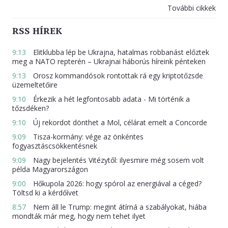
További cikkek
RSS HÍREK
9:13
Elitklubba lép be Ukrajna, hatalmas robbanást előztek
meg a NATO repterén – Ukrajnai háborús híreink pénteken
9:13
Orosz kommandósok rontottak rá egy kriptotőzsde
üzemeltetőire
9:10
Érkezik a hét legfontosabb adata - Mi történik a
tőzsdéken?
9:10
Új rekordot dönthet a Mol, célárat emelt a Concorde
9:09
Tisza-kormány: vége az önkéntes
fogyasztáscsökkentésnek
9:09
Nagy bejelentés Vitézytől: ilyesmire még sosem volt
példa Magyarországon
9:00
Hőkupola 2026: hogy spórol az energiával a céged?
Töltsd ki a kérdőívet
8:57
Nem áll le Trump: megint átírná a szabályokat, hiába
mondták már meg, hogy nem tehet ilyet