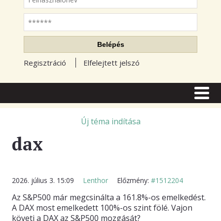
Jelszó
Belépés
Regisztráció
Elfelejtett jelszó
CÍMLAP
CIKKEK
Új téma indítása
dax
TŐZSDE FÓRUM
TUDÁSTÁR
RSS OLVASÓ
2026. július 3. 15:09
Lenthor
Előzmény:
#1512204
Az S&P500 már megcsinálta a 161.8%-os emelkedést.
BLOGOK
A DAX most emelkedett 100%-os szint fölé. Vajon
követi a DAX az S&P500 mozgását?
ELŐFIZETÉS