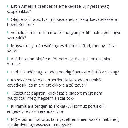
Latin-Amerika csendes felemelkedése: új nyersanyag-
szuperciklus?
Olajpénz újraosztva: mit kezdenek a rekordbevételekkel a
Közel-Keleten?
Volatilitás mint üzleti modell: hogyan profitálnak a pénzügyi
szereplők?
Magyar rally után valóságteszt: most dől el, mennyit ér a
sztori
A láthatatlan olajár: miért nem azt fizetjük, amit a piac
mutat?
Globális adósságcsapda: meddig finanszírozható a válság?
Közel-keleti káosz érthetően: ki kicsoda, mi miből
következik, és miért lett ekkora a zűrzavar?
Tűzszünet papíron, kockázat a piacon: miért nem
nyugodtak meg mégsem a szállítók?
Ki irányítja a tengeri átjárókat? A Hormuz körüli díj-,
engedély- és szuverenitási vita
M&A-bumm háborús környezetben: miért vásárolnak még
mindig ilyen agresszíven a nagyok?