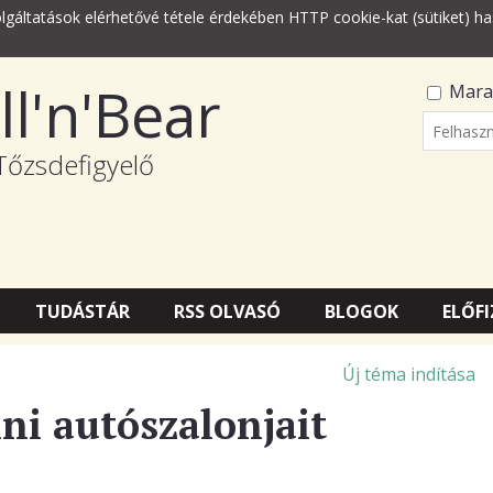
lgáltatások elérhetővé tétele érdekében HTTP cookie-kat (sütiket) ha
ll'n'Bear
Mara
Felhasz
Tőzsdefigyelő
Jelszó
TUDÁSTÁR
RSS OLVASÓ
BLOGOK
ELŐFI
Új téma indítása
ini autószalonjait