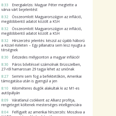
8:33
Energiakrízis: Magyar Péter megtette a
várva várt bejelentést
8:32
Összeomlott Magyarországon az infláció,
megdöbbentő adatot közölt a KSH
8:32
Összeomlott Magyarországon az infláció,
megdöbbentő adatot közölt a KSH
8:32
Hírszerzési jelentés: készül az újabb háború
a Közel-Keleten – Egy pillanatra sem lesz nyugta a
térségnek
8:30
Évtizedes mélyponton a magyar infláció!
8:30
Páros bővítéssel számolnak Brüsszelben,
27-ről hamarosan 29 tagja lehet az uniónak
8:27
Semmi sem fog a befektetőkön, Amerikai
támogatása után is gyengül a jen
8:10
Kilométeres dugók alakultak ki az M1-es
autópályán
8:09
Váratlanul csökkent az Allianz profitja,
rengeteget költenek mesterséges intelligenciára
8:04
Felfigyelt az amerikai hírszerzés: Moszkva a