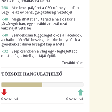
NATO megtámadására készül
7:58
Már lehet pályázni a CFO of the year díjra –
Légy Te az év pénzügyi-gazdasági vezetője!
7:48
Megállíthatatlanul terjed a halálos kór a
járványgócban, egy korábbi vírusváltozat
vakcináját vetik be
7:40
Szándékosan függőséget okoz a Facebook,
a chatbot "érzéki" beszélgetésekbe bonyolódik a
gyerekekkel: durva bírságot kap a Meta
7:32
Szép csendben a világ egyik legfejlettebb
mesterséges intelligenciáját építik
További hírek
TŐZSDEI HANGULATJELZŐ
0 szavazat
0 szavazat