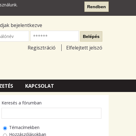
sználunk.
Rendben
djak bejelentkezve
nálónév
Belépés
Regisztráció
Elfelejtett jelszó
ZETÉS
KAPCSOLAT
Keresés a fórumban
Témacímekben
Hozzászólásokban