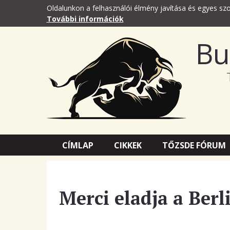
Oldalunkon a felhasználói élmény javítása és egyes szo
További információk
Bu
CÍMLAP
CIKKEK
TŐZSDE FÓRUM
Merci eladja a Berl