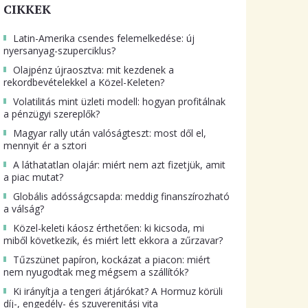
CIKKEK
Latin-Amerika csendes felemelkedése: új
nyersanyag-szuperciklus?
Olajpénz újraosztva: mit kezdenek a
rekordbevételekkel a Közel-Keleten?
Volatilitás mint üzleti modell: hogyan profitálnak
a pénzügyi szereplők?
Magyar rally után valóságteszt: most dől el,
mennyit ér a sztori
A láthatatlan olajár: miért nem azt fizetjük, amit
a piac mutat?
Globális adósságcsapda: meddig finanszírozható
a válság?
Közel-keleti káosz érthetően: ki kicsoda, mi
miből következik, és miért lett ekkora a zűrzavar?
Tűzszünet papíron, kockázat a piacon: miért
nem nyugodtak meg mégsem a szállítók?
Ki irányítja a tengeri átjárókat? A Hormuz körüli
díj-, engedély- és szuverenitási vita