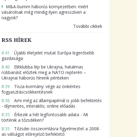
M&A-bumm háborús környezetben: miért
vásárolnak még mindig ilyen agresszíven a
nagyok?
További cikkek
RSS HÍREK
8:41
Újabb életjelet mutat Európa legerősebb
gazdasága
8:40
Elitklubba lép be Ukrajna, hatalmas
robbanást előztek meg a NATO repterén –
Ukrajnai háborús híreink pénteken
8:39
Tisza-kormány: vége az önkéntes
fogyasztáscsökkentésnek
8:36
Ami még az állampapírnál is jobb befektetés
- díjmentes, interaktív, online előadás
8:35
Érkezik a hét legfontosabb adata - Mi
történik a tőzsdéken?
8:35
Tőzsdei összeomlásra figyelmeztet a 2008-
as válságot előrejelző befektető