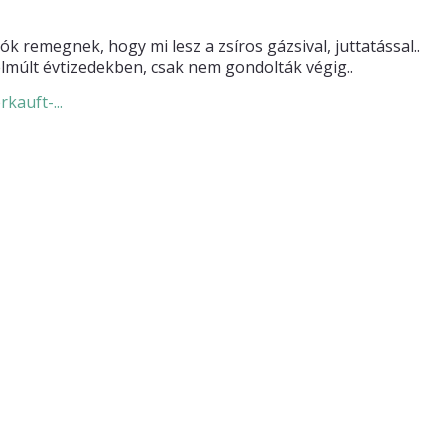
ók remegnek, hogy mi lesz a zsíros gázsival, juttatással..
lmúlt évtizedekben, csak nem gondolták végig..
kauft-...