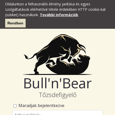
Oldalunkon a felhasználói élmény javítása és egyes
szolgáltatások elérhetővé tétele érdekében HTTP cookie-kat
(sütiket) használunk.
További információk
Rendben
Bull'n'Bear
Tőzsdefigyelő
Maradjak bejelentkezve
Felhasználónév