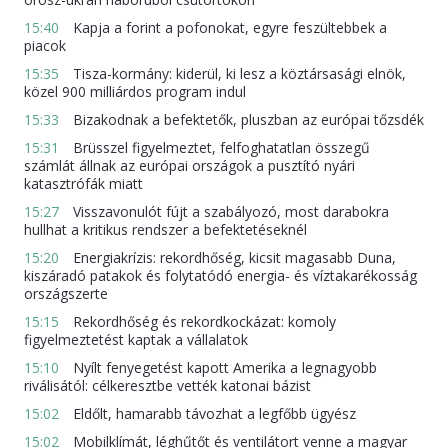
15:40
Kapja a forint a pofonokat, egyre feszültebbek a
piacok
15:35
Tisza-kormány: kiderül, ki lesz a köztársasági elnök,
közel 900 milliárdos program indul
15:33
Bizakodnak a befektetők, pluszban az európai tőzsdék
15:31
Brüsszel figyelmeztet, felfoghatatlan összegű
számlát állnak az európai országok a pusztító nyári
katasztrófák miatt
15:27
Visszavonulót fújt a szabályozó, most darabokra
hullhat a kritikus rendszer a befektetéseknél
15:20
Energiakrízis: rekordhőség, kicsit magasabb Duna,
kiszáradó patakok és folytatódó energia- és víztakarékosság
országszerte
15:15
Rekordhőség és rekordkockázat: komoly
figyelmeztetést kaptak a vállalatok
15:10
Nyílt fenyegetést kapott Amerika a legnagyobb
riválisától: célkeresztbe vették katonai bázist
15:02
Eldőlt, hamarabb távozhat a legfőbb ügyész
15:02
Mobilklímát, léghűtőt és ventilátort venne a magyar