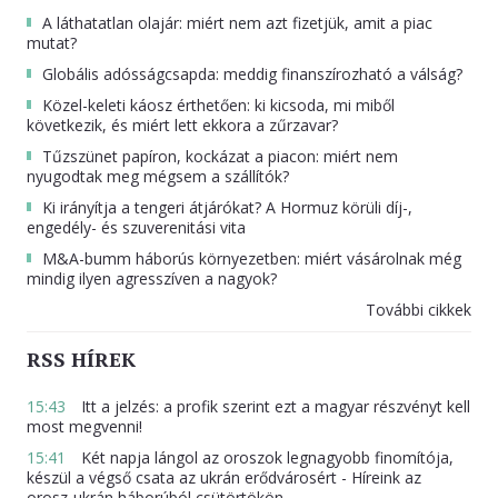
A láthatatlan olajár: miért nem azt fizetjük, amit a piac
mutat?
Globális adósságcsapda: meddig finanszírozható a válság?
Közel-keleti káosz érthetően: ki kicsoda, mi miből
következik, és miért lett ekkora a zűrzavar?
Tűzszünet papíron, kockázat a piacon: miért nem
nyugodtak meg mégsem a szállítók?
Ki irányítja a tengeri átjárókat? A Hormuz körüli díj-,
engedély- és szuverenitási vita
M&A-bumm háborús környezetben: miért vásárolnak még
mindig ilyen agresszíven a nagyok?
További cikkek
RSS HÍREK
15:43
Itt a jelzés: a profik szerint ezt a magyar részvényt kell
most megvenni!
15:41
Két napja lángol az oroszok legnagyobb finomítója,
készül a végső csata az ukrán erődvárosért - Híreink az
orosz-ukrán háborúból csütörtökön