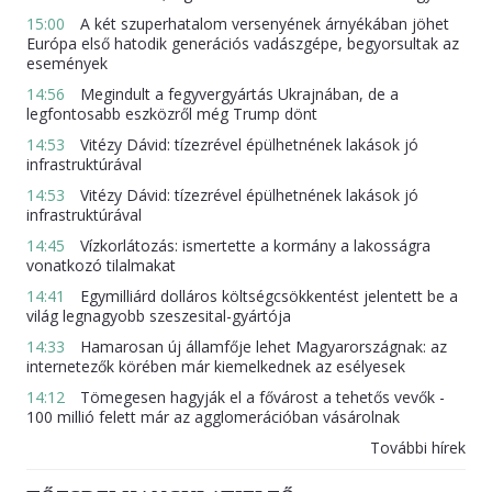
15:00
A két szuperhatalom versenyének árnyékában jöhet
Európa első hatodik generációs vadászgépe, begyorsultak az
események
14:56
Megindult a fegyvergyártás Ukrajnában, de a
legfontosabb eszközről még Trump dönt
14:53
Vitézy Dávid: tízezrével épülhetnének lakások jó
infrastruktúrával
14:53
Vitézy Dávid: tízezrével épülhetnének lakások jó
infrastruktúrával
14:45
Vízkorlátozás: ismertette a kormány a lakosságra
vonatkozó tilalmakat
14:41
Egymilliárd dolláros költségcsökkentést jelentett be a
világ legnagyobb szeszesital-gyártója
14:33
Hamarosan új államfője lehet Magyarországnak: az
internetezők körében már kiemelkednek az esélyesek
14:12
Tömegesen hagyják el a fővárost a tehetős vevők -
100 millió felett már az agglomerációban vásárolnak
További hírek