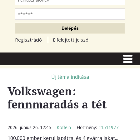
Jelszó
Belépés
Regisztráció
Elfelejtett jelszó
CÍMLAP
CIKKEK
Új téma indítása
Volkswagen:
TŐZSDE FÓRUM
fennmaradás a tét
TUDÁSTÁR
RSS OLVASÓ
BLOGOK
2026. június 26. 12:46
Koffein
Előzmény:
#1511977
100.000 ember kerül lapátra, és 4 gyárra lakat...
ELŐFIZETÉS