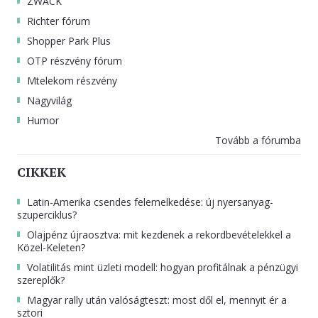
ZWACK
Richter fórum
Shopper Park Plus
OTP részvény fórum
Mtelekom részvény
Nagyvilág
Humor
Tovább a fórumba
CIKKEK
Latin-Amerika csendes felemelkedése: új nyersanyag-
szuperciklus?
Olajpénz újraosztva: mit kezdenek a rekordbevételekkel a
Közel-Keleten?
Volatilitás mint üzleti modell: hogyan profitálnak a pénzügyi
szereplők?
Magyar rally után valóságteszt: most dől el, mennyit ér a
sztori